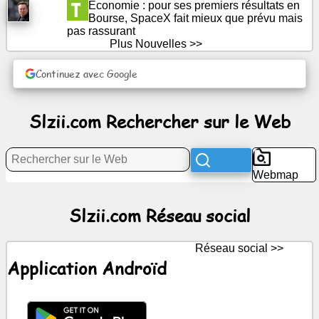
Économie : pour ses premiers résultats en
Divertissement
Bourse, SpaceX fait mieux que prévu mais
pas rassurant
Plus Nouvelles >>
Réseau
social
Continuez avec Google
Nouvelles
Slzii.com Rechercher sur le Web
Icônes
gratuites
Webmap
ChatGPT
Slzii.com Réseau social
wiki
Réseau social >>
Contacts
Application Androïd
Jeux