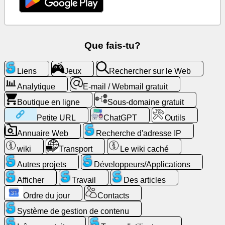
Rechercher
sur
le
Web
Que fais-tu?
E-
Liens
Jeux
Rechercher sur le Web
mail
/
Analytique
E-mail / Webmail gratuit
Webmail
Boutique en ligne
Sous-domaine gratuit
gratuit
Petite URL
ChatGPT
Outils
Analytique
Annuaire Web
Recherche d'adresse IP
wiki
Transport
Le wiki caché
Boutique
Autres projets
Développeurs/Applications
en
ligne
Afficher
Travail
Des articles
Ordre du jour
Contacts
Développeurs/Applications
Système de gestion de contenu