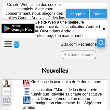
Ce site Web utilise des cookies
essentiels. Avec votre
Accepter
Déclin
consentement, nous plaçons des
cookies Google Analytics à des fins
Créer
statistiques.
Ce site Web a une meilleure
une
expérience dans l'application Android
x
page
=>
Ouvrir dans Android
|
Téléchargez-le maintenant !
Créer
Slzii.com Recherche
un
groupe
Nouvelles
Des
articles
Kinshasa : la taxe qui a duré douze jours
L'association "Maroc de la citoyenneté
Ordre
numérique" dévoile sa charte constitutive
du
Italie: Démantèlement d’un réseau
jour
d’immigration clandestine, huit Algériens
arrêtés