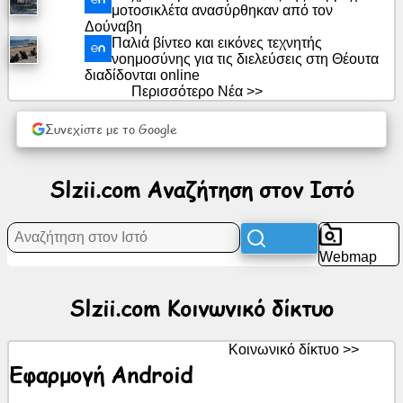
μοτοσικλέτα ανασύρθηκαν από τον
δίκτυο
Δούναβη
Παλιά βίντεο και εικόνες τεχνητής
νοημοσύνης για τις διελεύσεις στη Θέουτα
Νέα
διαδίδονται online
Περισσότερο Νέα >>
Δωρεάν
Συνεχίστε με το Google
εικονίδια
ChatGPT
Slzii.com Αναζήτηση στον Ιστό
Wiki
Webmap
Επαφές
Slzii.com Κοινωνικό δίκτυο
Παιχνίδια
Κοινωνικό δίκτυο >>
Αναζήτηση
Εφαρμογή Android
στον
Ιστό