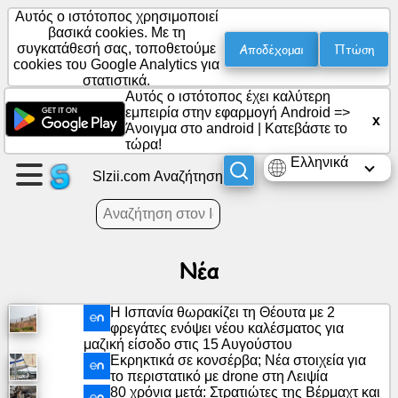
Αυτός ο ιστότοπος χρησιμοποιεί
βασικά cookies. Με τη
Αποδέχομαι
Πτώση
συγκατάθεσή σας, τοποθετούμε
cookies του Google Analytics για
Δημιουργήστε
στατιστικά.
μια
Αυτός ο ιστότοπος έχει καλύτερη
σελίδα
εμπειρία στην εφαρμογή Android =>
x
Άνοιγμα στο android
|
Κατεβάστε το
τώρα!
Δημιουργία
Ελληνικά
ομάδας
Slzii.com Αναζήτηση
Άρθρα
Νέα
Ημερήσια
διάταξη
Η Ισπανία θωρακίζει τη Θέουτα με 2
φρεγάτες ενόψει νέου καλέσματος για
μαζική είσοδο στις 15 Αυγούστου
Ψυχαγωγία
Εκρηκτικά σε κονσέρβα; Νέα στοιχεία για
το περιστατικό με drone στη Λειψία
80 χρόνια μετά: Στρατιώτες της Βέρμαχτ και
Κοινωνικό