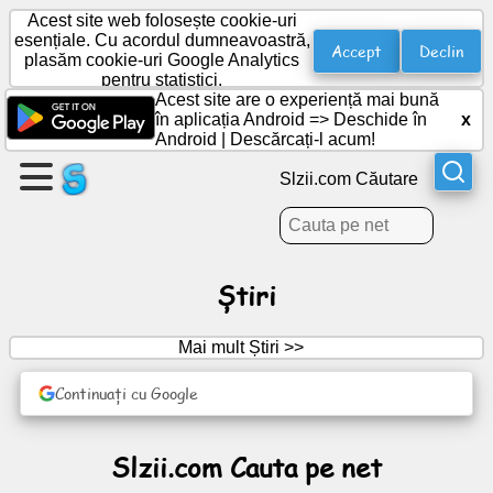
Acest site web folosește cookie-uri
esențiale. Cu acordul dumneavoastră,
Accept
Declin
plasăm cookie-uri Google Analytics
pentru statistici.
Creați
Acest site are o experiență mai bună
o
în aplicația Android =>
Deschide în
x
pagină
Android
|
Descărcați-l acum!
Slzii.com Căutare
Creați
grup
Știri
Articole
Mai mult Știri >>
Agendă
Continuați cu Google
Divertisment
Slzii.com Cauta pe net
Rețea
socială